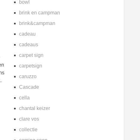
bowl
brink en campman
brink&campman
cadeau
cadeaus
carpet sign
e
en
carpetsign
ns
caruzzo
k.
Cascade
cella
chantal keizer
clare vos
collectie