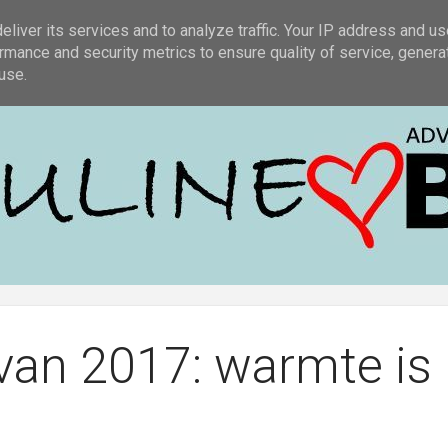
COLLECTIES
MERKEN
ACTIES
OVER ONS
ADVIES 
liver its services and to analyze traffic. Your IP address and u
rmance and security metrics to ensure quality of service, gener
use.
van 2017: warmte is