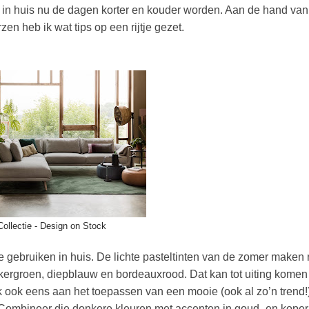
eer in huis nu de dagen korter en kouder worden. Aan de hand van
n heb ik wat tips op een rijtje gezet.
ollectie - Design on Stock
e gebruiken in huis. De lichte pasteltinten van de zomer maken
onkergroen, diepblauw en bordeauxrood. Dat kan tot uiting komen
k ook eens aan het toepassen van een mooie (ook al zo
’
n trend!
. Combineer die donkere kleuren met accenten in goud- en koper