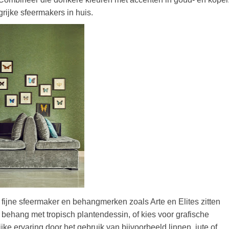
grijke sfeermakers in huis.
 fijne sfeermaker en behangmerken zoals Arte en Elites zitten
behang met tropisch plantendessin, of kies voor grafische
jke ervaring door het gebruik van bijvoorbeeld linnen, jute of