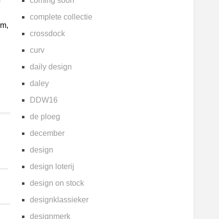
coming soon
complete collectie
um,
crossdock
curv
daily design
daley
DDW16
de ploeg
december
design
design loterij
design on stock
designklassieker
designmerk