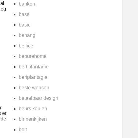
aal
banken
weg
base
basic
behang
bellice
bepurehome
bert plantagie
bertplantagie
beste wensen
betaalbaar design
r
beurs keulen
 er
 de
binnenkijken
bolt