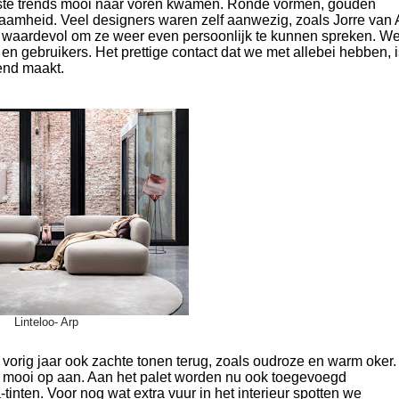
tste trends mooi naar voren kwamen. Ronde vormen, gouden
zaamheid. Veel designers waren zelf aanwezig, zoals Jorre van 
n en waardevol om ze weer even persoonlijk te kunnen spreken. W
 en gebruikers. Het prettige contact dat we met allebei hebben, 
end maakt.
Linteloo- Arp
s vorig jaar ook zachte tonen terug, zoals oudroze en warm oker.
ar mooi op aan. Aan het palet worden nu ook toegevoegd
tinten. Voor nog wat extra vuur in het interieur spotten we