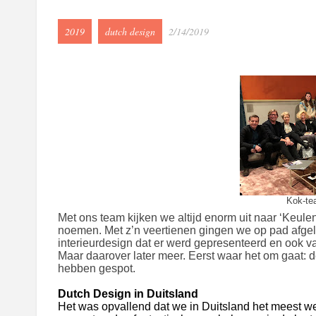
2019
dutch design
2/14/2019
Kok-te
Met ons team kijken we altijd enorm uit naar ‘Keule
noemen. Met z’n veertienen gingen we op pad afge
interieurdesign dat er werd gepresenteerd en ook va
Maar daarover later meer. Eerst waar het om gaat: 
hebben gespot.
Dutch Design in Duitsland
Het was opvallend dat we in Duitsland het meest w