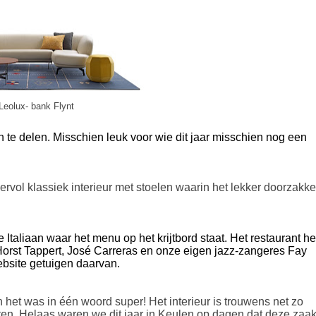
Leolux- bank Flynt
 te delen. Misschien leuk voor wie dit jaar misschien nog een
:
eervol klassiek interieur met stoelen waarin het lekker doorzakk
 Italiaan waar het menu op het krijtbord staat. Het restaurant he
orst Tappert, José Carreras en onze eigen jazz-zangeres Fay
website getuigen daarvan.
n het was in één woord super! Het interieur is trouwens net zo
hten. Helaas waren we dit jaar in Keulen op dagen dat deze zaa