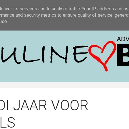
COLLECTIES
MERKEN
ACTIES
OVER ONS
ADVIES 
liver its services and to analyze traffic. Your IP address and u
rmance and security metrics to ensure quality of service, gener
use.
OI JAAR VOOR
LS