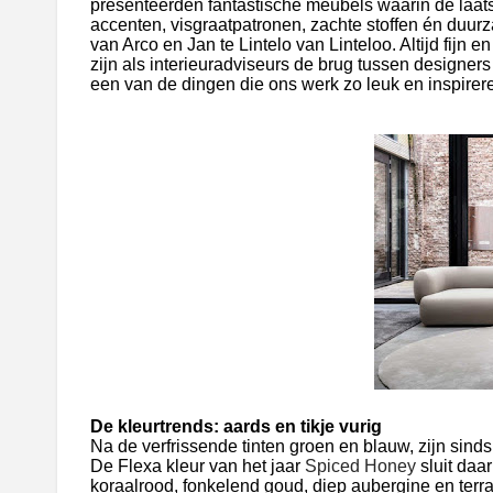
presenteerden fantastische meubels waarin de laa
accenten, visgraatpatronen, zachte stoffen én duur
van Arco en Jan te Lintelo van Linteloo. Altijd fij
zijn als interieuradviseurs de brug tussen designers
een van de dingen die ons werk zo leuk en inspirer
De kleurtrends: aards en tikje vurig
Na de verfrissende tinten groen en blauw, zijn sind
De Flexa kleur van het jaar
Spiced Honey
sluit da
koraalrood, fonkelend goud, diep aubergine en terra-