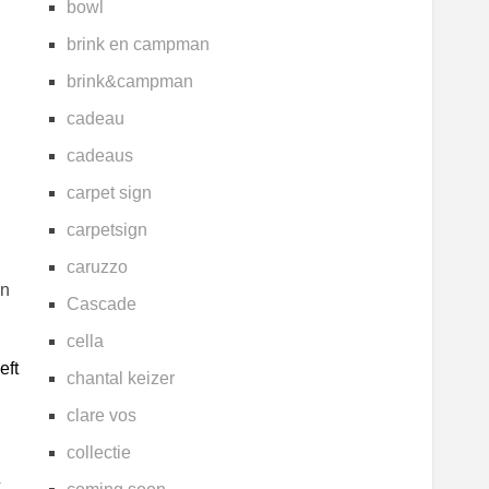
bowl
brink en campman
brink&campman
cadeau
cadeaus
carpet sign
carpetsign
caruzzo
en
Cascade
cella
eft
chantal keizer
clare vos
collectie
k