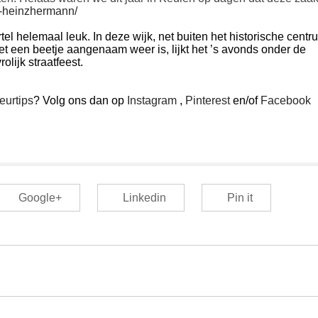
l-heinzhermann/
el helemaal leuk. In deze wijk, net buiten het historische centr
het een beetje aangenaam weer is, lijkt het ’s avonds onder de
olijk straatfeest.
ieurtips
? Volg ons dan op
Instagram
,
Pinterest
en/of
Facebook
Google+
Linkedin
Pin it