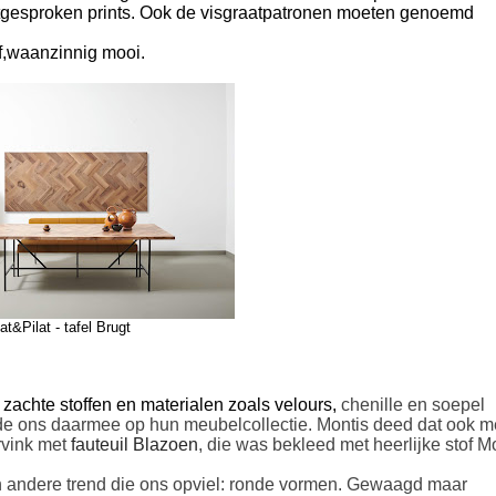
tgesproken prints. Ook de visgraatpatronen moeten genoemd
ief,waanzinnig mooi.
lat&Pilat - tafel Brugt
zachte stoffen en materialen zoals velours,
chenille en soepel
de ons daarmee op hun meubelcollectie. Montis deed dat ook m
rvink met
fauteuil Blazoen
, die was bekleed met heerlijke stof M
 andere trend die ons opviel: ronde vormen. Gewaagd maar