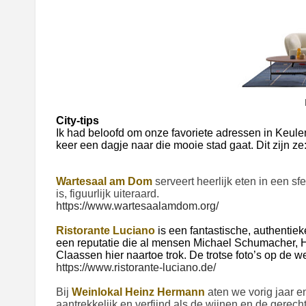
City-tips
Ik had beloofd om onze favoriete adressen in Keulen
keer een dagje naar die mooie stad gaat. Dit zijn ze
Wartesaal am Dom
serveert heerlijk eten in een sf
is, figuurlijk uiteraard.
https://www.wartesaalamdom.org/
Ristorante Luciano
is een fantastische, authentieke
een reputatie die al mensen Michael Schumacher, H
Claassen hier naartoe trok. De trotse foto’s op de 
https://www.ristorante-luciano.de/
Bij
Weinlokal Heinz Hermann
aten we vorig jaar e
aantrekkelijk en verfijnd als de wijnen en de gerec