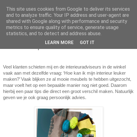
This site uses cookies from Google to deliver its services
and to analyze traffic. Your IP address and user-agent are
shared with Google along with performance and security
metrics to ensure quality of service, generate usage
statistics, and to detect and address abuse.
donderdag 27 november 2014
LEARN MORE
GOT IT
Interieur Tip: kies voor kleur
Veel klanten schieten mij en de interieuradviseurs in de winkel
vaak aan met dezelfde vraag: ‘Hoe kan ik mijn interieur leuker
maken?’ Vaak blijken ze al mooie meubels te hebben uitgezocht,
maar voelt het op een bepaalde manier nog niet goed. Daarom
hierbij een paar tips die direct een groot verschil maken. Natuurlijk
geven we je ook graag persoonlijk advies.