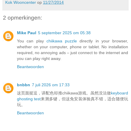
Kok Wooncenter
op
11/27/2014
2 opmerkingen:
Mike Paul
5 september 2025 om 05:38
You can play
chiikawa puzzle
directly in your browser,
whether on your computer, phone or tablet. No installation
required, no annoying ads – just connect to the internet and
you can play right away.
Beantwoorden
bnbbn
7 juli 2026 om 17:33
这页面挺逗，讲配色却推chiikawa游戏。虽然没法做
keyboard
ghosting test
来测多键，但这免安装体验真不错，适合随便玩
玩。
Beantwoorden